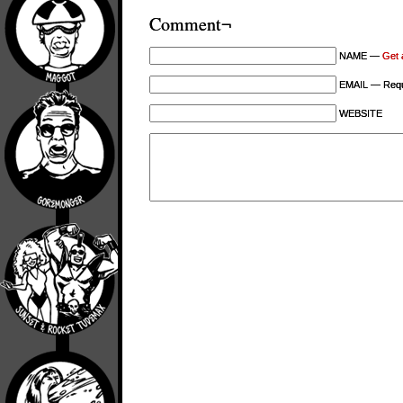
Comment¬
NAME —
Get 
EMAIL — Requi
WEBSITE